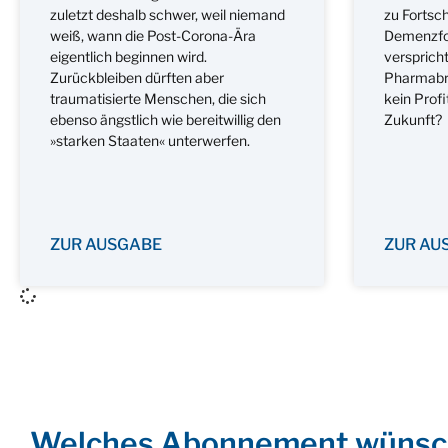
zuletzt deshalb schwer, weil niemand
zu Fortsch
weiß, wann die Post-Corona-Ära
Demenzfor
eigentlich beginnen wird.
versprich
Zurückbleiben dürften aber
Pharmabra
traumatisierte Menschen, die sich
kein Profi
ebenso ängstlich wie bereitwillig den
Zukunft?
»starken Staaten« unterwerfen.
ZUR AUSGABE
ZUR AU
Welches Abonnement wünsc