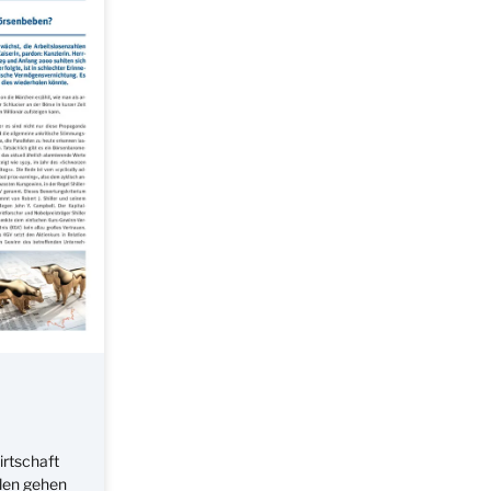
rtschaft
hlen gehen