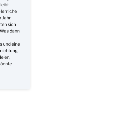
leibt
Herrliche
m Jahr
ten sich
. Was dann
s und eine
nichtung.
lelen,
könnte.