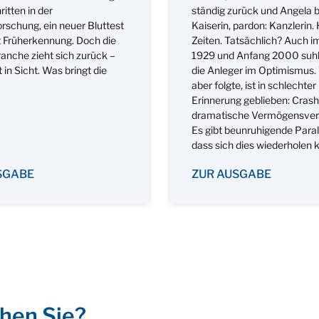
ritten in der
ständig zurück und Angela b
schung, ein neuer Bluttest
Kaiserin, pardon: Kanzlerin. 
t Früherkennung. Doch die
Zeiten. Tatsächlich? Auch i
nche zieht sich zurück –
1929 und Anfang 2000 suhl
t in Sicht. Was bringt die
die Anleger im Optimismus
aber folgte, ist in schlechter
Erinnerung geblieben: Crash
dramatische Vermögensver
Es gibt beunruhigende Paral
dass sich dies wiederholen 
SGABE
ZUR AUSGABE
hen Sie?