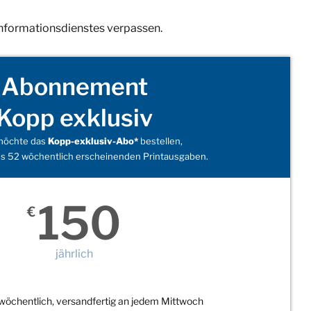
Informationsdienstes verpassen.
Abonnement
Kopp exklusiv
 möchte das
Kopp-exklusiv-Abo*
bestellen,
s 52 wöchentlich erscheinenden Printausgaben.
150
€
jährlich
wöchentlich, versandfertig an jedem Mittwoch