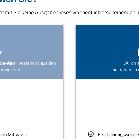
 damit Sie keine Ausgabe dieses wöchentlich erscheinenden 
v
obe-Abo*
, bestehend aus den
JA, ich
 Ausgaben.
bestehend au
edem Mittwoch
Erscheinungsweise: 